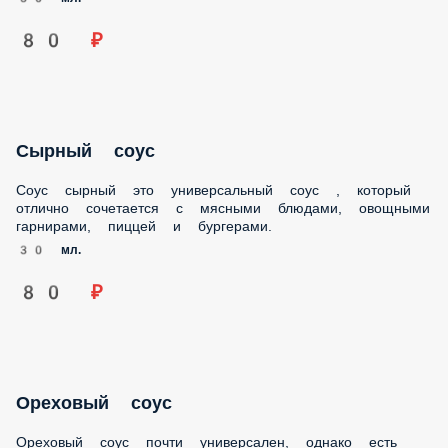
Сырный соус
Соус сырный это универсальный соус , который отлично
сочетается с мясными блюдами, овощными гарнирами,
пиццей и бургерами.
30 мл.
80 ₽
Ореховый соус
Ореховый соус почти универсален, однако есть продукты,
которые гармонируют с ним лучше остальных. В первую
очередь следует назвать мясо птицы. Именно к нему чаще