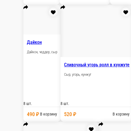
8 шт.
8 шт.
620 ₽
660 ₽
В корзину
В к
Унаги нори ролл
Банзай рол
Угорь, сыр, огурец, унаги соус
Стружка тунца,