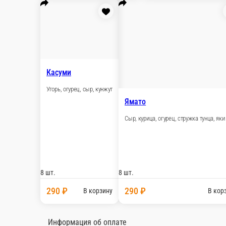
Канада
Угорь , лосось , сыр, огурец, унаги соус, кун
8 шт.
580 ₽
В корзи