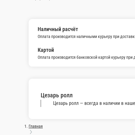
Цезарь ролл
Курочка, айсберг, томаты, сыр сливочный, сыр 
8 шт.
510 ₽