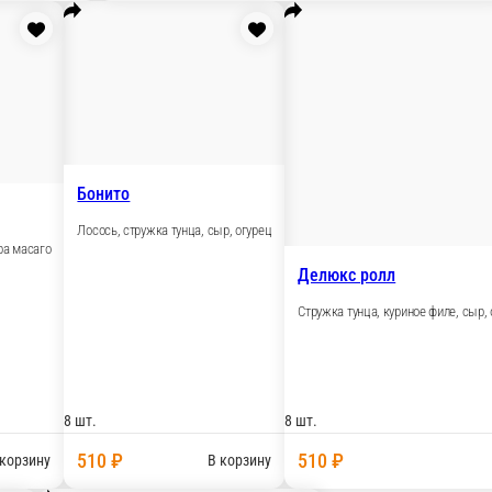
т.
шт.
10 ₽
510 ₽
В корзину
В
Калифорния в кунжуте
Снежный краб, сыр, огурец, кунжут