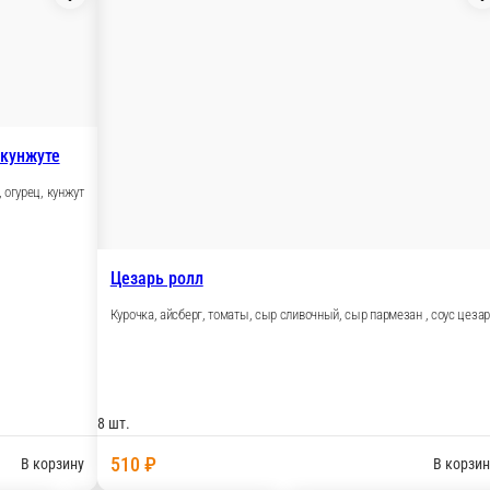
8 шт.
8 шт.
490 ₽
520
В корзину
В корзину
Чиз ролл
Снежный краб, сыр, ч
л бекон
н, соус унаги, огурец, сыр креметте