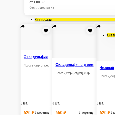
беспл. доставка
Мы рекомендуем
Популярное
Акции недели
С
Комбо
Пицца
Бургеры
Хачапури
Детское меню
Г
Хит продаж
Филадельфия
Филадельфия с 
Лосось, сыр, огурец
Лосось, угорь, огур