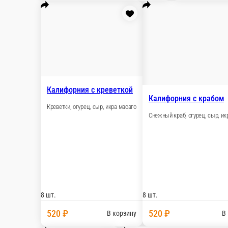
8 шт.
8 ш
540 ₽
5
В корзину