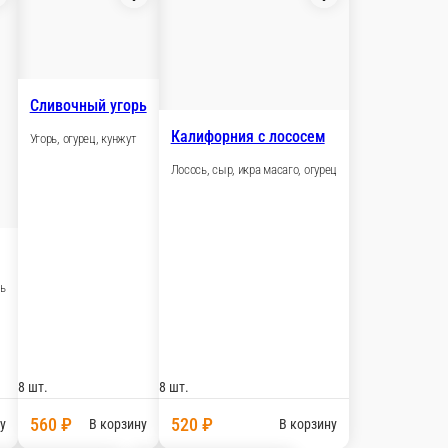
 ₽
В корзину
Аляска
Лосось, огурец, кунжут
еддер сыр