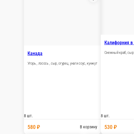
8 шт.
8 шт.
510 ₽
520 ₽
В корзину
Рол
Чеддер ролл
Беко
Чеддер. креветки, сыр креметте , огурец