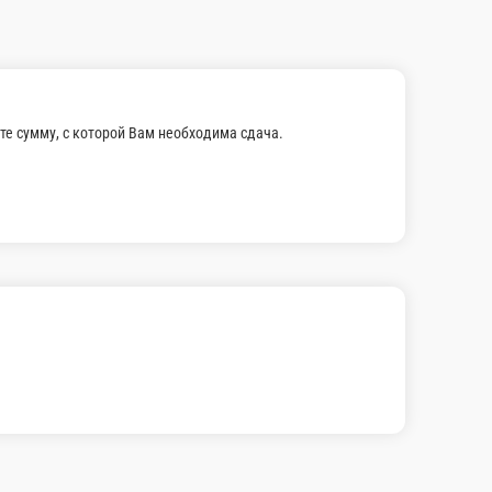
, сыр, икра масаго, огурец
.
0 ₽
В корзину