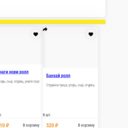
 роллы
Классические роллы
Суши/Гунканы
Наборы/
к заказу
Омега ролл
ец, сыр
Лосось, огурец, зелёный лук, панко