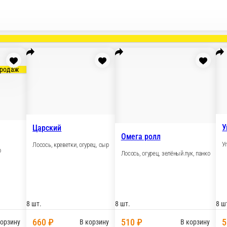
еты
Холодные роллы
Запечённые роллы
Жареные (темпура)
орячее
Супы
Шашлык
Шаурма
Закуски
WOK
Салаты
Напитки
Добавить 
Хит продаж
угрём
Царский
ец, сыр
Лосось, креветки, огур
Нежный
Лосось, сыр