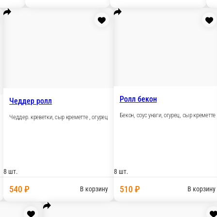
8 шт.
8 шт.
620 ₽
660 ₽
орзину
В корзину
В ко
Дайкон
Дайкон, чеддер, сыр
л
 угорь, сыр, огурец
Сливочн
Сыр, угор