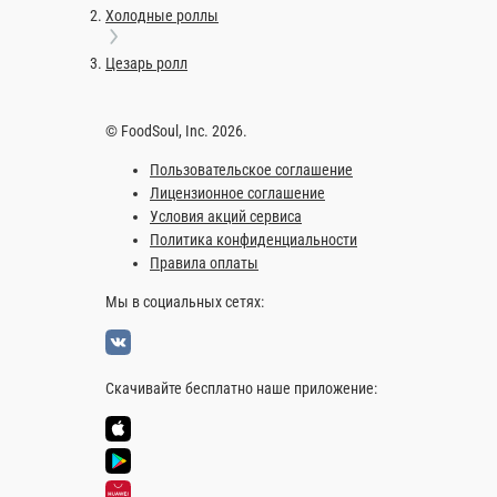
Калифорния с креветкой
Калифор
Креветки, огурец, сыр, икра масаго
Снежный кр
8 шт.
8 шт.
520 ₽
520 
В корзину