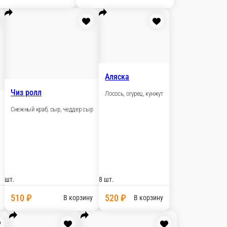
8 шт.
510 ₽
рзину
В корзину
ый угорь ролл в кунжуте
ь, кунжут