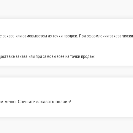
Лосось
пармезан , соус цезарь
8 шт.
8 шт
560 ₽
52
В корзину
В корзину