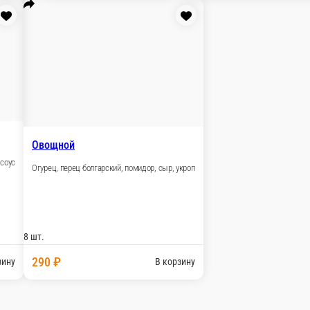
жут
8 шт.
530 ₽
ну
В корзину
Сливочный угорь
Угорь, огурец, кунжут
Кали