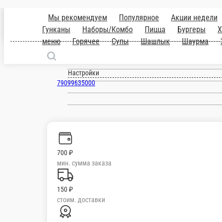
Наро-Фоминск
ru
Настройки
79099635000
700 ₽
мин. сумма заказа
150 ₽
стоим. доставки
от
1 000 ₽