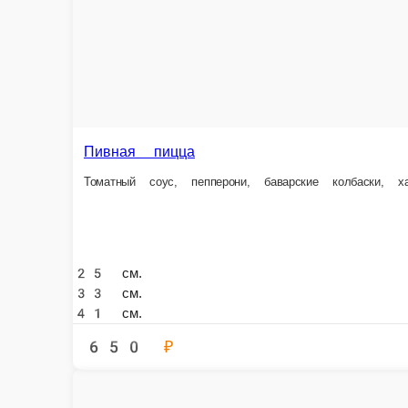
Стафф с шашлыком
Закрытая пицца с свиным шашлыком , приготовленном на мангале, ма
41 см.