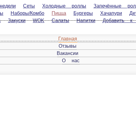
Сеты
Холодные роллы
Запечённые роллы
Жареные (т
ачапури
Детское
Закуски
WOK
Салаты
Напитки
Добавить к заказу