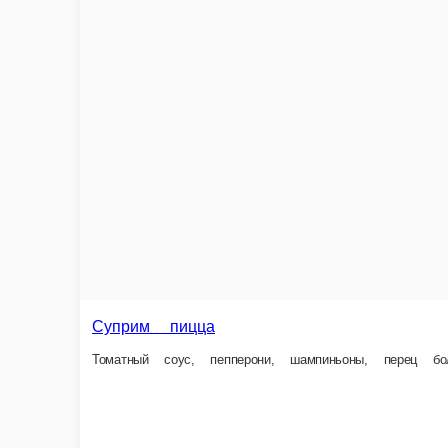
850 ₽
Пицца Морской микс
Морепродукты, маслины, руккола, фирменный соус, сыр моцарелла