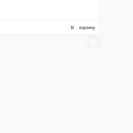
Пицца Гурман с отборной говядиной
Говядина, куриное филе , свежие томаты, перец болгарский, маринованный лук, фирмен
25 см.
33 см.
41 см.
790 ₽