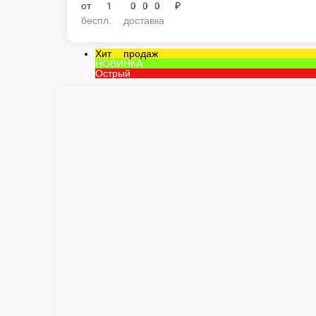
Пицца Бразерс
Куриный шашлык приготовленный на мангале, пепперони, шампиньоны, 
25 см.
33 см.
41 см.
650 ₽